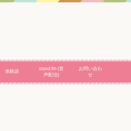
stand.fm (音
お問い合わ
体験談
声配信)
せ