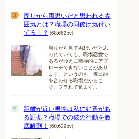
周りから両思いだと思われる雰
囲気とは？職場の同僚は気付い
てる！？
(68,662pv)
周りから見て両想いだと思
われていても、職場恋愛で
あるがゆえに積極的にアプ
ローチできないことがあり
ます。というのも、毎日顔
を合わせる職場だからこ
そ、フラれて気まず...
距離が近い男性は私に好意があ
る証拠？職場での彼の行動を徹
底解剖！
(60,629pv)