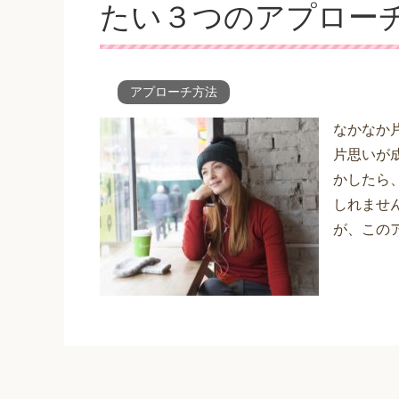
たい３つのアプロー
アプローチ方法
なかなか
片思いが
かしたら
しれませ
が、この