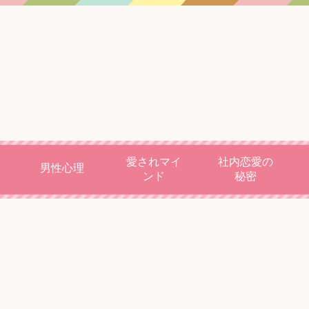
愛されマイ
社内恋愛の
男性心理
ンド
秘密