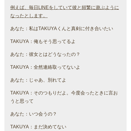
例えば、毎日LINEをしていて彼と頻繁に遊ぶように
なったとします。
あなた：私はTAKUYAくんと真剣に付き合いたい
TAKUYA：俺もそう思ってるよ
あなた：彼女とはどうなったの？
TAKUYA：全然連絡取ってないよ
あなた：じゃあ、別れてよ
TAKUYA：そのつもりだよ。今度会ったときに言お
うと思って
あなた：いつ会うの？
TAKUYA：まだ決めてない