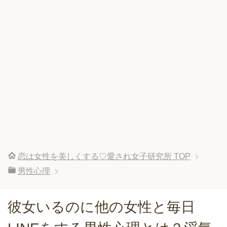
恋は女性を美しくする♡愛され女子研究所
TOP
男性心理
彼女いるのに他の女性と毎日