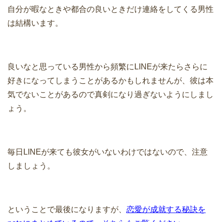
自分が暇なときや都合の良いときだけ連絡をしてくる男性
は結構います。
良いなと思っている男性から頻繁にLINEが来たらさらに
好きになってしまうことがあるかもしれませんが、彼は本
気でないことがあるので真剣になり過ぎないようにしまし
ょう。
毎日LINEが来ても彼女がいないわけではないので、注意
しましょう。
ということで最後になりますが、
恋愛が成就する秘訣を