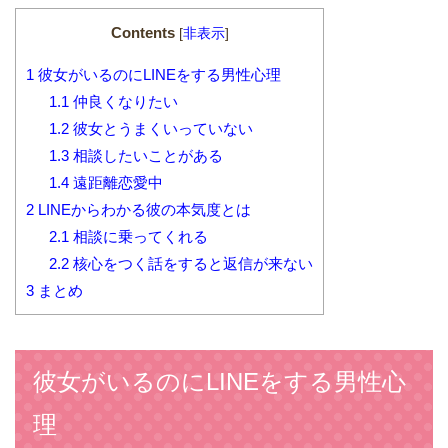
Contents
[
非表示
]
1
彼女がいるのにLINEをする男性心理
1.1
仲良くなりたい
1.2
彼女とうまくいっていない
1.3
相談したいことがある
1.4
遠距離恋愛中
2
LINEからわかる彼の本気度とは
2.1
相談に乗ってくれる
2.2
核心をつく話をすると返信が来ない
3
まとめ
彼女がいるのにLINEをする男性心
理