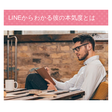
LINEからわかる彼の本気度とは