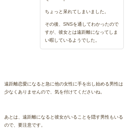
ちょっと呆れてしまいました。
その後、SNSを通してわかったので
すが、彼女とは遠距離になってしま
い暇しているようでした。
遠距離恋愛になると急に他の女性に手を出し始める男性は
少なくありませんので、気を付けてくださいね。
あとは、遠距離になると彼女がいることを隠す男性もいる
ので、要注意です。