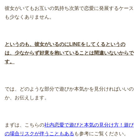
彼女がいてもお互いの気持ち次第で恋愛に発展するケース
も少なくありません。
というのも、彼女がいるのにLINEをしてくるというの
は、少なからず好意を抱いていることは間違いないからで
す。
では、どのような部分で遊びか本気かを見分ければいいの
か、お伝えします。
まずは、こちらの
社内恋愛で遊びと本気の見分け方！遊び
の場合リスクが伴うこともある
も参考にご覧ください。