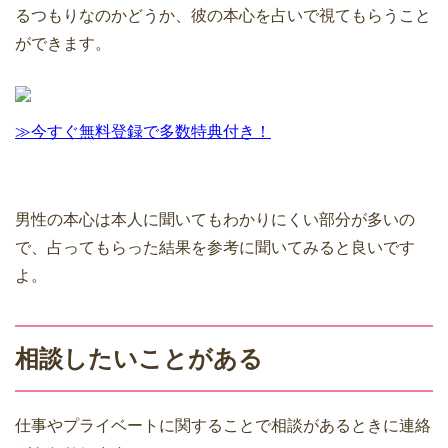
るつもりなのかどうか、彼の本心を占いで視てもらうこと
ができます。
≫今すぐ無料登録で多数特典付き！
男性の本心は本人に聞いてもわかりにくい部分が多いの
で、占ってもらった結果を参考に聞いてみると良いです
よ。
相談したいことがある
仕事やプライベートに関することで相談があるときに連絡