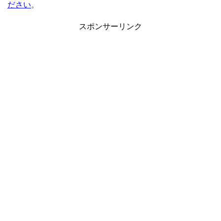
ださい
。
スポンサーリンク