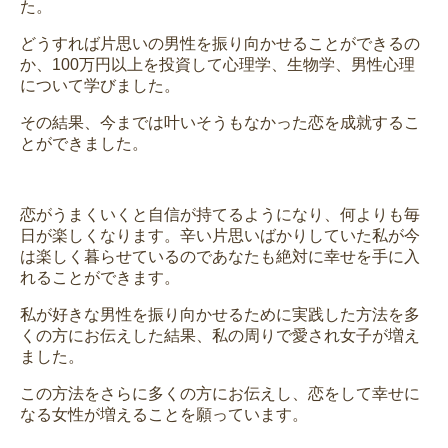
た。
どうすれば片思いの男性を振り向かせることができるの
か、100万円以上を投資して心理学、生物学、男性心理
について学びました。
その結果、今までは叶いそうもなかった恋を成就するこ
とができました。
恋がうまくいくと自信が持てるようになり、何よりも毎
日が楽しくなります。辛い片思いばかりしていた私が今
は楽しく暮らせているのであなたも絶対に幸せを手に入
れることができます。
私が好きな男性を振り向かせるために実践した方法を多
くの方にお伝えした結果、私の周りで愛され女子が増え
ました。
この方法をさらに多くの方にお伝えし、恋をして幸せに
なる女性が増えることを願っています。