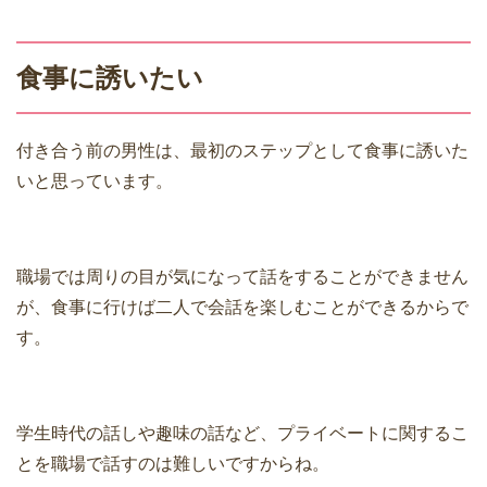
食事に誘いたい
付き合う前の男性は、最初のステップとして食事に誘いた
いと思っています。
職場では周りの目が気になって話をすることができません
が、食事に行けば二人で会話を楽しむことができるからで
す。
学生時代の話しや趣味の話など、プライベートに関するこ
とを職場で話すのは難しいですからね。