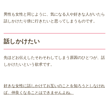
男性も女性と同じように、気になる人や好きな人がいたら
話しかけたり傍に行きたいと思ってしまうものです。
話しかけたい
先ほどお伝えしたそわそわしてしまう原因のひとつが、話
しかけたいという欲求です。
好きな女性に話しかけてお互いのことを知ろうとしなけれ
ば、仲良くなることはできませんよね。