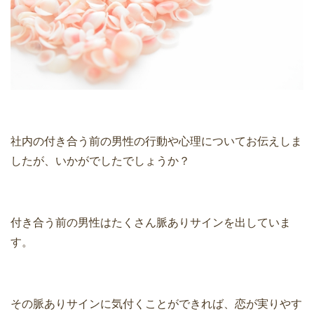
社内の付き合う前の男性の行動や心理についてお伝えしま
したが、いかがでしたでしょうか？
付き合う前の男性はたくさん脈ありサインを出していま
す。
その脈ありサインに気付くことができれば、恋が実りやす