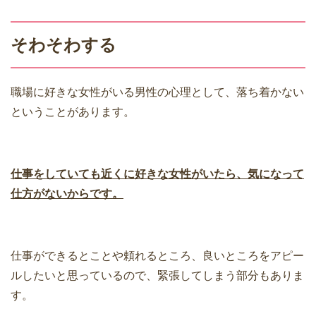
そわそわする
職場に好きな女性がいる男性の心理として、落ち着かない
ということがあります。
仕事をしていても近くに好きな女性がいたら、気になって
仕方がないからです。
仕事ができるとことや頼れるところ、良いところをアピー
ルしたいと思っているので、緊張してしまう部分もありま
す。