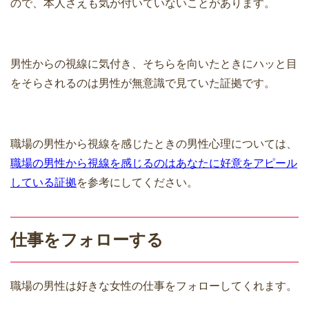
ので、本人さえも気が付いていないことがあります。
男性からの視線に気付き、そちらを向いたときにハッと目
をそらされるのは男性が無意識で見ていた証拠です。
職場の男性から視線を感じたときの男性心理については、
職場の男性から視線を感じるのはあなたに好意をアピール
している証拠
を参考にしてください。
仕事をフォローする
職場の男性は好きな女性の仕事をフォローしてくれます。