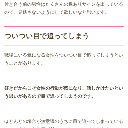
付き合う前の男性はたくさんの脈ありサインを出している
ので、見逃さないようにして欲しいなと思います。
ついつい目で追ってしまう
職場にいる気になる女性をついつい目で追ってしまうとい
うことがあります。
好きだからこそ女性の行動が気になり、話しかけたいとい
う思いがあるので目で追ってしまうのです。
ほとんどの場合が無意識のうちに目で追ってしまっている