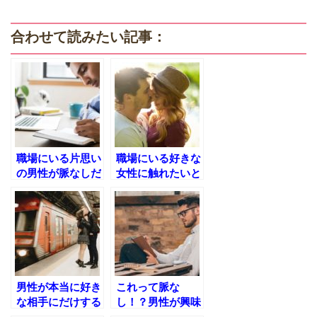
合わせて読みたい記事：
職場にいる片思い
職場にいる好きな
の男性が脈なしだ
女性に触れたいと
としても諦める必
思っている時の男
要がない理由
性心理や行動と
は？
男性が本当に好き
これって脈な
な相手にだけする
し！？男性が興味
愛情表現が当たり
のない女性にみせ