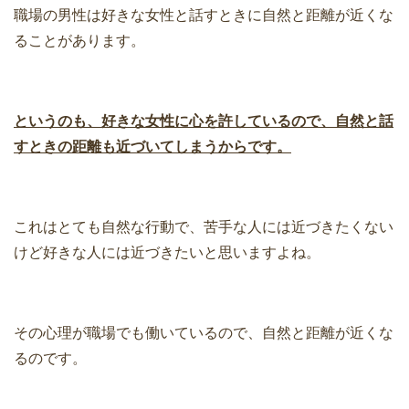
職場の男性は好きな女性と話すときに自然と距離が近くな
ることがあります。
というのも、好きな女性に心を許しているので、自然と話
すときの距離も近づいてしまうからです。
これはとても自然な行動で、苦手な人には近づきたくない
けど好きな人には近づきたいと思いますよね。
その心理が職場でも働いているので、自然と距離が近くな
るのです。