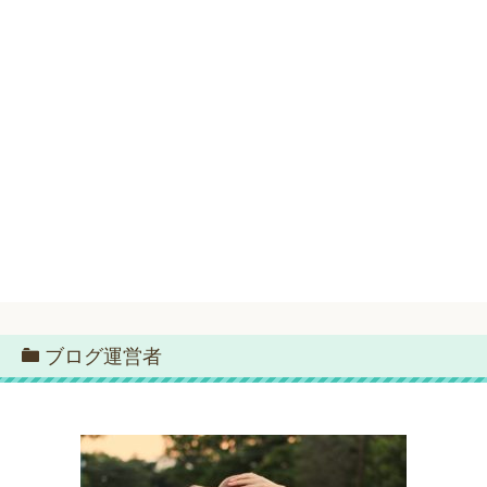
ブログ運営者