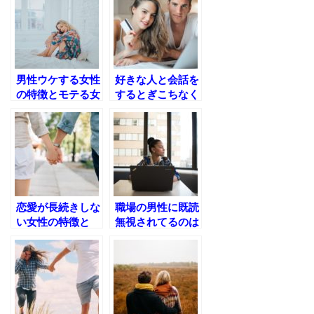
男性ウケする女性
好きな人と会話を
の特徴とモテる女
するとぎこちなく
性が使うテクニッ
なってしまう原因
クをこっそり教え
と対処方法とは？
ます
恋愛が長続きしな
職場の男性に既読
い女性の特徴と
無視されてるのは
は？今日で長続き
どうして？既読ス
しない恋は卒業し
ルーは脈なしの証
よう
拠？