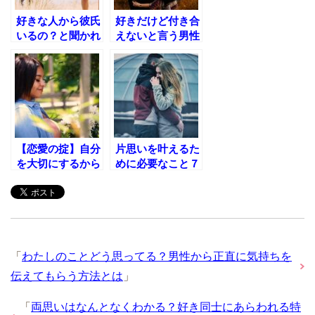
好きな人から彼氏
好きだけど付き合
いるの？と聞かれ
えないと言う男性
た！相手を翻弄さ
心理とは？本音を
せる答え方とは？
知って交際する方
法
【恋愛の掟】自分
片思いを叶えるた
を大切にするから
めに必要なこと７
どんどん幸せにな
選！恋愛成就する
っていく！
ためにすごく大事
なこと
「
わたしのことどう思ってる？男性から正直に気持ちを
伝えてもらう方法とは
」
「
両思いはなんとなくわかる？好き同士にあらわれる特