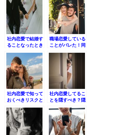
社内恋愛で結婚す
職場恋愛している
ることなったとき
ことがバレた！同
の職場への自然な
僚にバレてしまっ
報告方法
たときの対処法と
は？
社内恋愛で知って
社内恋愛してるこ
おくべきリスクと
とを隠すべき？隠
は？リスクを知れ
しながら上手に付
ば何も怖くない
き合う方法