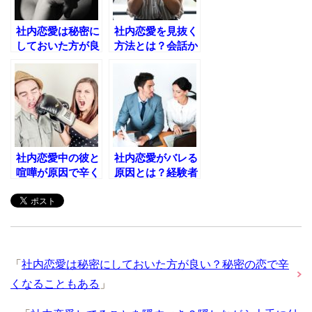
社内恋愛は秘密に
社内恋愛を見抜く
しておいた方が良
方法とは？会話か
い？秘密の恋で辛
らも見抜けてしま
くなることもある
う！
社内恋愛中の彼と
社内恋愛がバレる
喧嘩が原因で辛く
原因とは？経験者
なってしまったと
が語る秘密に付き
きの対処法
合うコツとは？
「
社内恋愛は秘密にしておいた方が良い？秘密の恋で辛
くなることもある
」