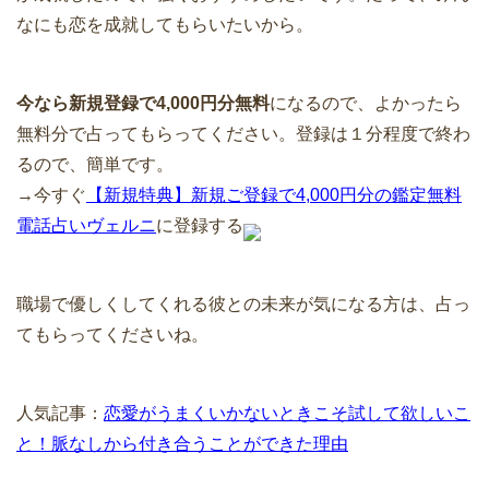
なにも恋を成就してもらいたいから。
今なら新規登録で4,000円分無料
になるので、よかったら
無料分で占ってもらってください。登録は１分程度で終わ
るので、簡単です。
→今すぐ
【新規特典】新規ご登録で4,000円分の鑑定無料
電話占いヴェルニ
に登録する
職場で優しくしてくれる彼との未来が気になる方は、占っ
てもらってくださいね。
人気記事：
恋愛がうまくいかないときこそ試して欲しいこ
と！脈なしから付き合うことができた理由