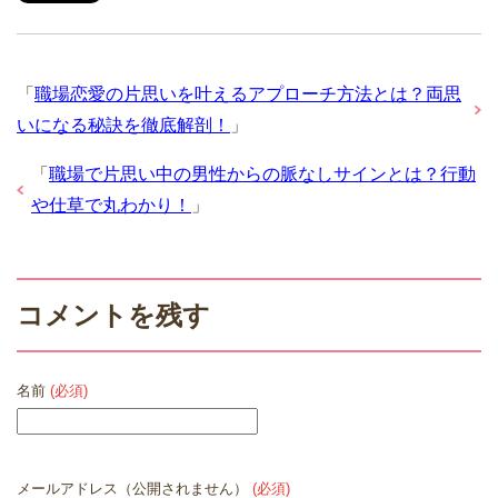
る方法！
解剖
「
職場恋愛の片思いを叶えるアプローチ方法とは？両思
いになる秘訣を徹底解剖！
」
「
職場で片思い中の男性からの脈なしサインとは？行動
や仕草で丸わかり！
」
コメントを残す
名前
(必須)
メールアドレス（公開されません）
(必須)