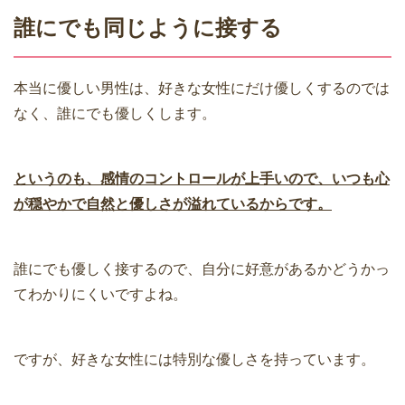
誰にでも同じように接する
本当に優しい男性は、好きな女性にだけ優しくするのでは
なく、誰にでも優しくします。
というのも、感情のコントロールが上手いので、いつも心
が穏やかで自然と優しさが溢れているからです。
誰にでも優しく接するので、自分に好意があるかどうかっ
てわかりにくいですよね。
ですが、好きな女性には特別な優しさを持っています。