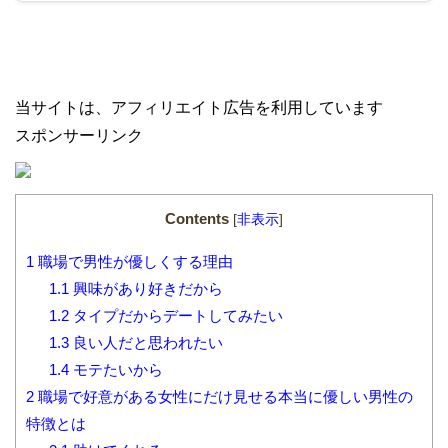
当サイトは、アフィリエイト広告を利用しています
スポンサーリンク
Contents
[
非表示
]
1
職場で男性が優しくする理由
1.1
興味があり好きだから
1.2
タイプだからデートしてみたい
1.3
良い人だと思われたい
1.4
モテたいから
2
職場で好意がある女性にだけ見せる本当に優しい男性の
特徴とは