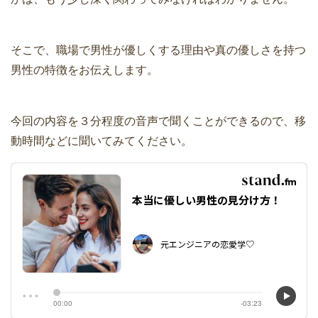
そこで、職場で男性が優しくする理由や真の優しさを持つ
男性の特徴をお伝えします。
今回の内容を３分程度の音声で聞くことができるので、移
動時間などに聞いてみてください。