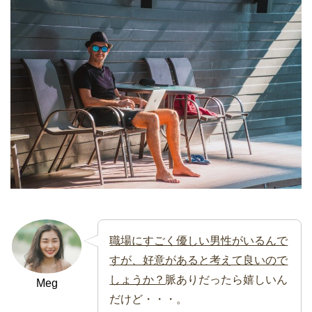
職場にすごく優しい男性がいるんで
すが、好意があると考えて良いので
しょうか？
脈ありだったら嬉しいん
Meg
だけど・・・。