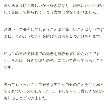
彼があまりにも優しいから好きになり、両思いだと勘違い
して告白して振られてしまう女性は少なくありません。
勘違いして失恋してしまうことほど悲しいことはないです
よね。このようなことを防げる方法が１つだけあります。
私もこの方法で職場での失恋を経験せずに済んだのです
が、それは「好きな彼との恋」について占ってもらうこと
です。
占ってもらったことで好きな男性が自分のことをどう思っ
てくれているのかわかったし、下心からくる優しさなのか
も知ることができました。