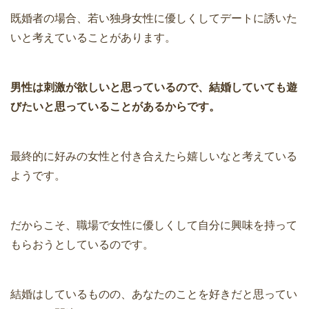
既婚者の場合、若い独身女性に優しくしてデートに誘いた
いと考えていることがあります。
男性は刺激が欲しいと思っているので、結婚していても遊
びたいと思っていることがあるからです。
最終的に好みの女性と付き合えたら嬉しいなと考えている
ようです。
だからこそ、職場で女性に優しくして自分に興味を持って
もらおうとしているのです。
結婚はしているものの、あなたのことを好きだと思ってい