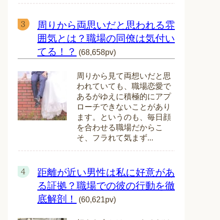
周りから両思いだと思われる雰
囲気とは？職場の同僚は気付い
てる！？
(68,658pv)
周りから見て両想いだと思
われていても、職場恋愛で
あるがゆえに積極的にアプ
ローチできないことがあり
ます。というのも、毎日顔
を合わせる職場だからこ
そ、フラれて気まず...
距離が近い男性は私に好意があ
る証拠？職場での彼の行動を徹
底解剖！
(60,621pv)