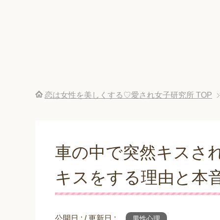
恋は女性を美しくする♡愛され女子研究所
TOP
車の中で突然キスさ
キスをする理由と本
公開日 :
/ 更新日 :
男性心理