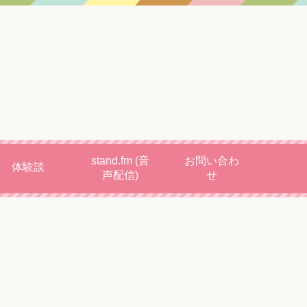
stand.fm (音
お問い合わ
体験談
声配信)
せ