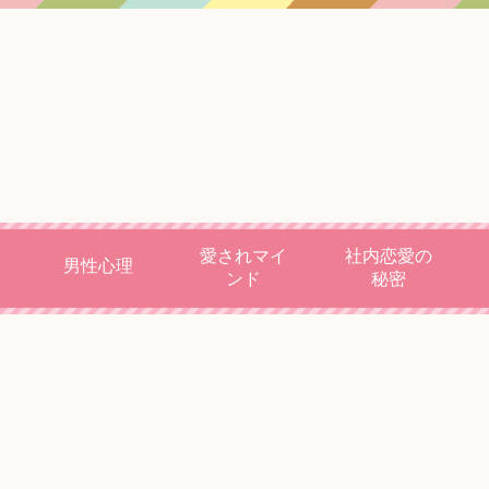
愛されマイ
社内恋愛の
男性心理
ンド
秘密