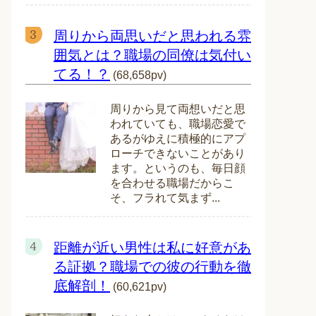
周りから両思いだと思われる雰
囲気とは？職場の同僚は気付い
てる！？
(68,658pv)
周りから見て両想いだと思
われていても、職場恋愛で
あるがゆえに積極的にアプ
ローチできないことがあり
ます。というのも、毎日顔
を合わせる職場だからこ
そ、フラれて気まず...
距離が近い男性は私に好意があ
る証拠？職場での彼の行動を徹
底解剖！
(60,621pv)