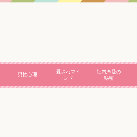
愛されマイ
社内恋愛の
男性心理
ンド
秘密