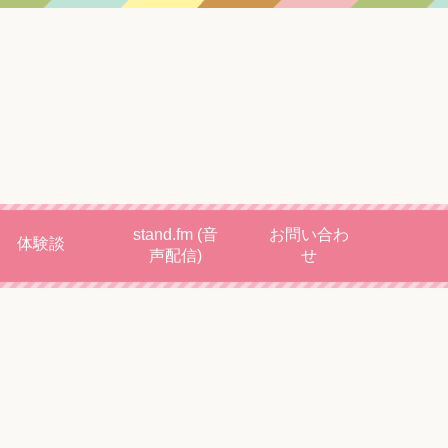
stand.fm (音
お問い合わ
体験談
声配信)
せ