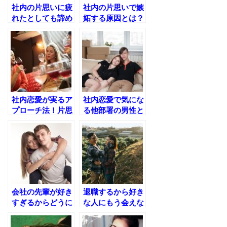
社内の片思いに疲
社内の片思いで嫉
れたとしても諦め
妬する原因とは？
ないで！男性を振
自分の気持ちを落
り向かせる方法と
ち着かせる対処
は
法！
社内恋愛が実るア
社内恋愛で気にな
プローチ法！片思
る他部署の男性と
いが噂になるのを
仲良くなるきっか
避けるためには？
けやアプローチ方
法
会社の先輩が好き
退職するから好き
すぎるからどうに
な人にもう会えな
かしたい！辛さの
い！寂しいときの
原因とアプローチ
アプローチ方法！