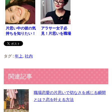
法
片思い中の彼の気
アラサー女子必
持ちを知りたい！
見！片思いを職場
気持ちを確かめる
の男性にしている
ためにやるべきこ
ときのアプローチ
と
法
タグ :
年上
,
社内
関連記事
職場恋愛の片思いで切なさを感じる瞬間
とは？恋を叶える方法