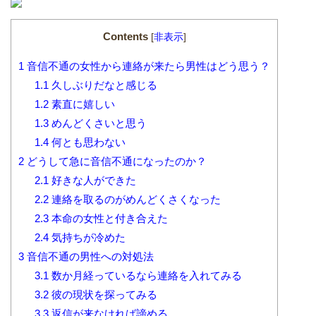
Contents
[
非表示
]
1
音信不通の女性から連絡が来たら男性はどう思う？
1.1
久しぶりだなと感じる
1.2
素直に嬉しい
1.3
めんどくさいと思う
1.4
何とも思わない
2
どうして急に音信不通になったのか？
2.1
好きな人ができた
2.2
連絡を取るのがめんどくさくなった
2.3
本命の女性と付き合えた
2.4
気持ちが冷めた
3
音信不通の男性への対処法
3.1
数か月経っているなら連絡を入れてみる
3.2
彼の現状を探ってみる
3.3
返信が来なければ諦める