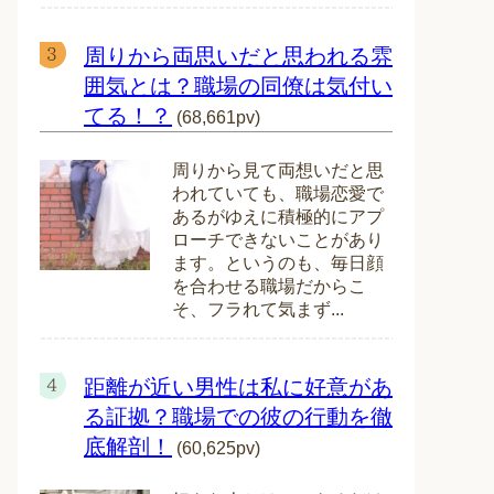
周りから両思いだと思われる雰
囲気とは？職場の同僚は気付い
てる！？
(68,661pv)
周りから見て両想いだと思
われていても、職場恋愛で
あるがゆえに積極的にアプ
ローチできないことがあり
ます。というのも、毎日顔
を合わせる職場だからこ
そ、フラれて気まず...
距離が近い男性は私に好意があ
る証拠？職場での彼の行動を徹
底解剖！
(60,625pv)