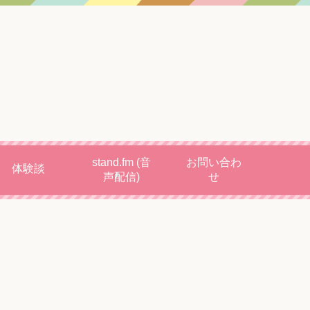
stand.fm (音
お問い合わ
体験談
声配信)
せ