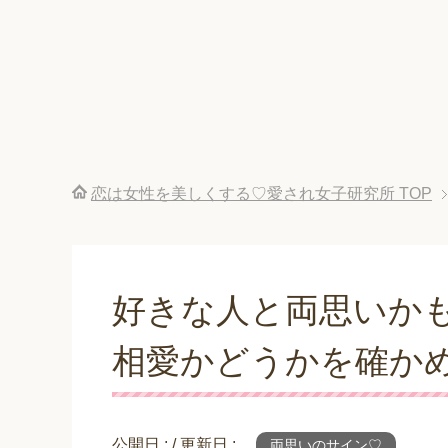
恋は女性を美しくする♡愛され女子研究所
TOP
好きな人と両思いか
相愛かどうかを確か
公開日 :
/ 更新日 :
両思いのサイン♡