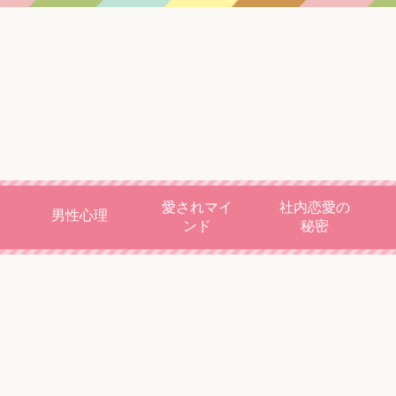
愛されマイ
社内恋愛の
男性心理
ンド
秘密