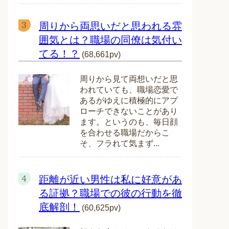
周りから両思いだと思われる雰
囲気とは？職場の同僚は気付い
てる！？
(68,661pv)
周りから見て両想いだと思
われていても、職場恋愛で
あるがゆえに積極的にアプ
ローチできないことがあり
ます。というのも、毎日顔
を合わせる職場だからこ
そ、フラれて気まず...
距離が近い男性は私に好意があ
る証拠？職場での彼の行動を徹
底解剖！
(60,625pv)