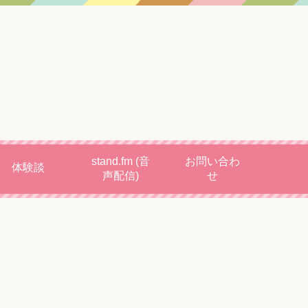
stand.fm (音
お問い合わ
体験談
声配信)
せ