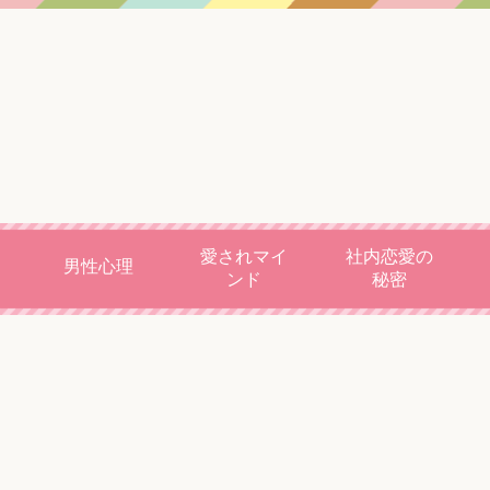
愛されマイ
社内恋愛の
男性心理
ンド
秘密